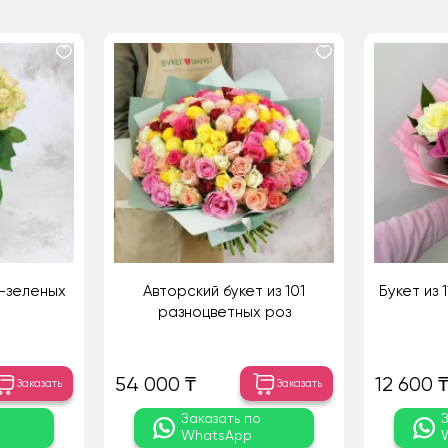
о-зеленых
Авторский букет из 101
Букет из 
разноцветных роз
54 000 ₸
12 600 
Заказать
Заказать
о
Заказать по
WhatsApp