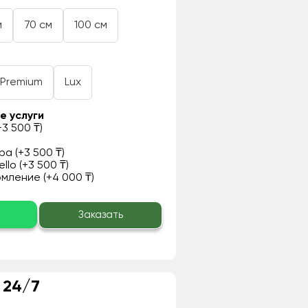
м
70 см
100 см
Premium
Lux
е услуги
3 500 ₸)
а (+3 500 ₸)
llo (+3 500 ₸)
ление (+4 000 ₸)
о
Заказать
 24/7