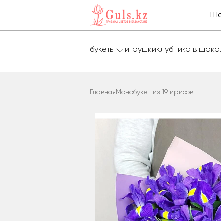
Ша
букеты
игрушки
клубника в шок
Главная
Монобукет из 19 ирисов