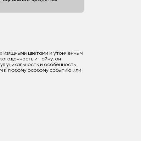
 их изящными цветами и утонченным
загадочность и тайну, он
нув уникальность и особенность
м к любому особому событию или