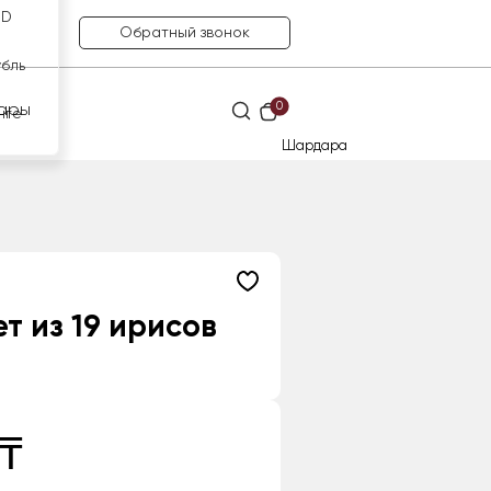
SD
Обратный звонок
убль
0
ары
нге
Шардара
т из 19 ирисов
 ₸