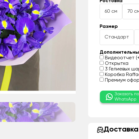
Ростовка
60 см
70 с
Размер
Стандарт
Дополнительны
Видеоотчет (+
Открытка
3 Гелиевых шар
Коробка Raffae
Премиум оформ
Заказать п
WhatsApp
Доставка