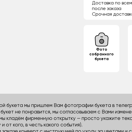
Доставка по всем
после заказа
Срочная доставк
Фото
собранного
букета
й букета мы пришлем Вам фотографии букета в телегра
м букет не понравится, мы согласовываем с Вами измене
 мы кладём фирменную открытку — просто укажите тек
 и от кого, в честь какого события).
м заказе конверт с инструкцией по уходу за цветами и