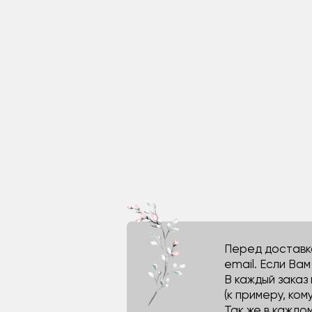
Перед доставко
email. Если Ва
В каждый заказ
(к примеру, кому
Так же в каждо