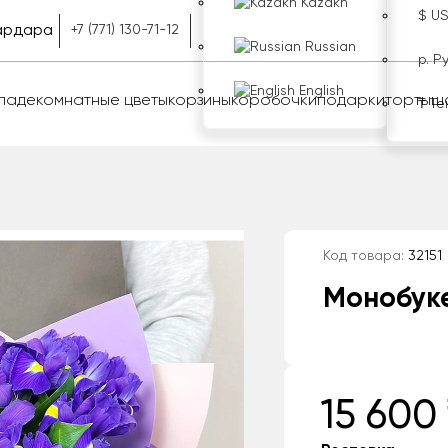
Kazakh
$ U
рдара
+7 (771) 130-71-12
Russian
р. Р
English
оладе
комнатные цветы
корзины
коробочки
подарки
торты
ш
₸ Те
Код товара:
32151
Монобуке
15 600