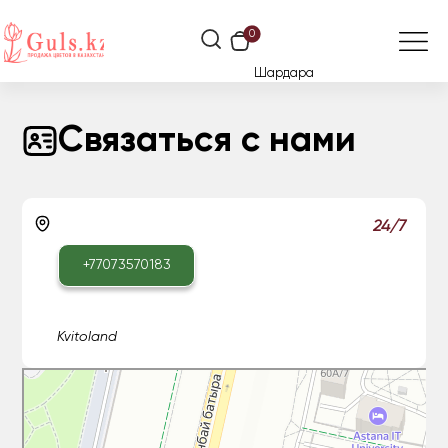
0
Шардара
Связаться с нами
24/7
+77073570183
Kvitoland
Астана
Проспект Кабанбай Батыра, 60А — Яндекс Карты