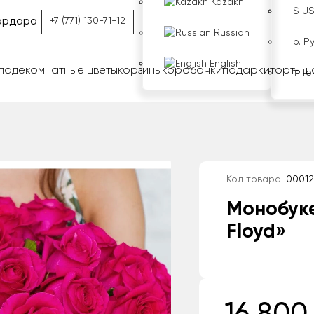
Kazakh
$ U
рдара
+7 (771) 130-71-12
Russian
р. Р
English
оладе
комнатные цветы
корзины
коробочки
подарки
торты
ш
₸ Те
Код товара:
00012
Монобуке
Floyd»