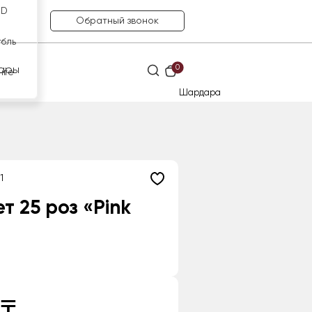
SD
Обратный звонок
убль
0
ары
нге
Шардара
1
т 25 роз «Pink