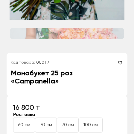
Код товара:
000117
Монобукет 25 роз
«Campanella»
16 800 ₸
Ростовка
60 см
70 см
70 см
100 см