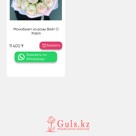
Монобукет из розы Вайт О
Хара
Заказать
11 400 ₸
Заказать по
WhatsApp