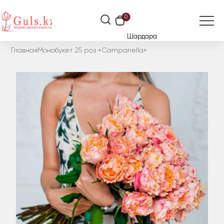
0
Шардара
Главная
Монобукет 25 роз «Campanella»