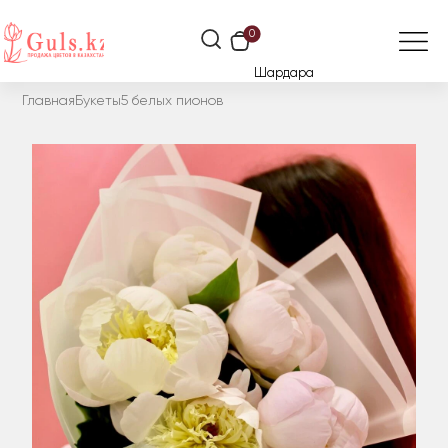
0
Шардара
Главная
Букеты
5 белых пионов