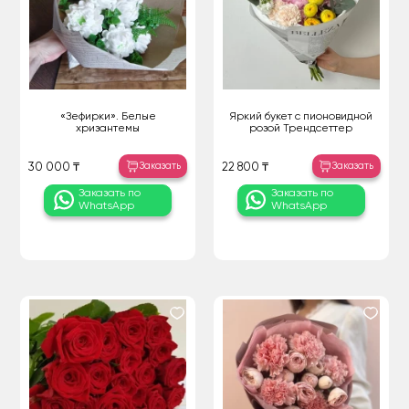
«Зефирки». Белые
Яркий букет с пионовидной
хризантемы
розой Трендсеттер
Заказать
Заказать
30 000 ₸
22 800 ₸
Заказать по
Заказать по
WhatsApp
WhatsApp