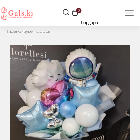
0
Шардара
Главная
Букет шаров