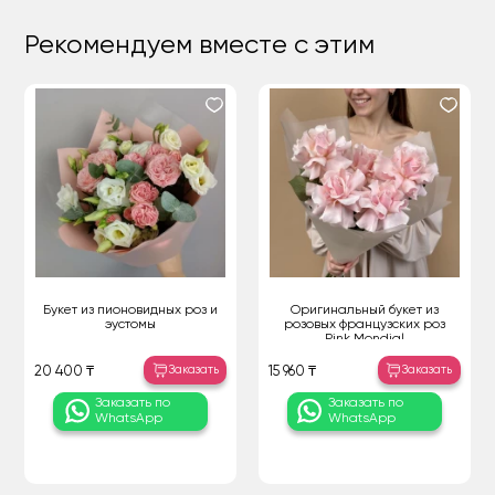
Рекомендуем вместе с этим
Букет из пионовидных роз и
Оригинальный букет из
эустомы
розовых французских роз
Pink Mondial
Заказать
Заказать
20 400 ₸
15 960 ₸
Заказать по
Заказать по
WhatsApp
WhatsApp